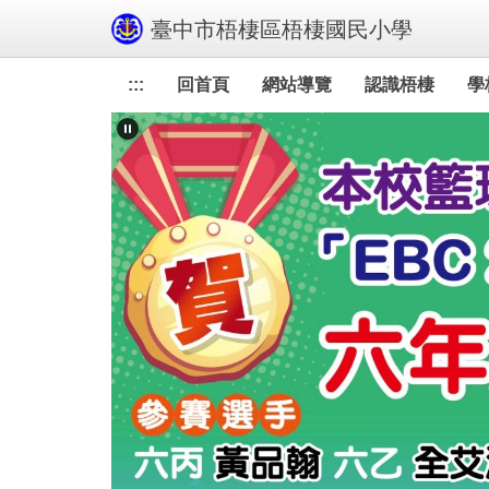
跳
臺中市梧棲區梧棲國民小學
到
主
:::
回首頁
網站導覽
認識梧棲
學
要
內
容
區