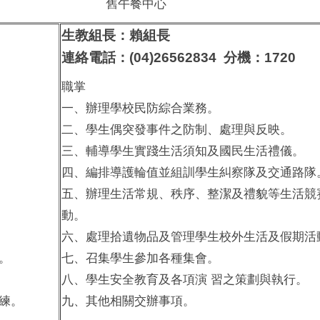
舊午餐中心
生教組長：賴組長
連絡電話：(04)26562834 分機：1720
職掌
一、辦理學校民防綜合業務。
二、學生偶突發事件之防制、處理與反映。
三、輔導學生實踐生活須知及國民生活禮儀。
四、編排導護輪值並組訓學生糾察隊及交通路隊
五、辦理生活常規、秩序、整潔及禮貌等生活競
動。
六、處理拾遺物品及管理學生校外生活及假期活
。
七、召集學生參加各種集會。
八、學生安全教育及各項演 習之策劃與執行。
練。
九、其他相關交辦事項。