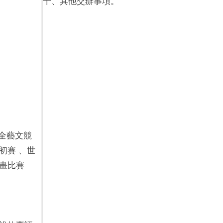
十、其他交辦事項。
全藝文競
初賽 、世
畫比賽