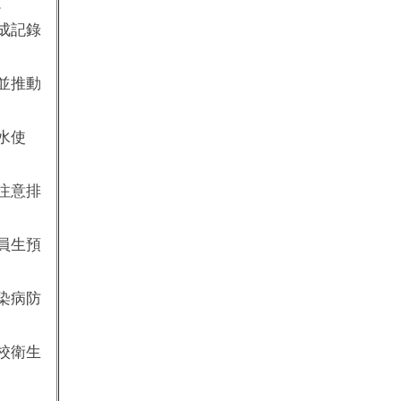
。
成記錄
並推動
水使
注意排
員生預
染病防
校衛生