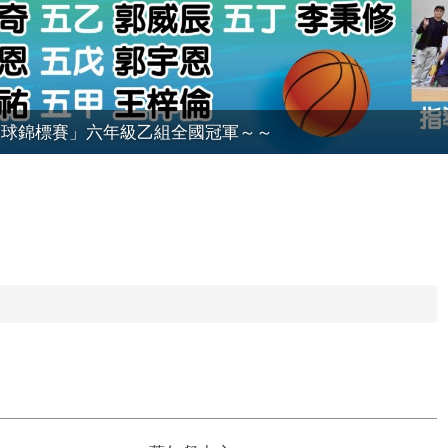
學籃球錦標賽」六年級乙組全國冠軍～～