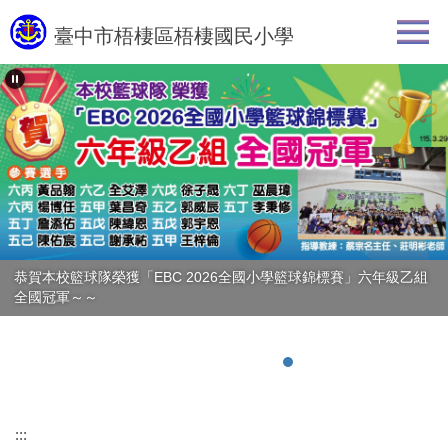
跳
臺中市梧棲區梧棲國民小學
到
主
要
內
容
區
級乙組
114學年度梧棲國小教職員合影
:::