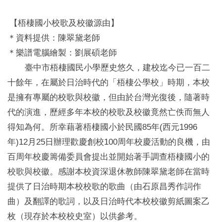
【梧棲國小校歌及校徽源由】
＊資料提供：陳翠黛老師
＊樂譜電腦繪製：劉展碩老師
臺中市梧棲國民小學歷史悠久，建校迄今已一百二
十餘年，在屬於日治時代的「梧棲公學校」時期，本校
是擁有專屬的校歌與校徽，但由於台灣光復後，隨著時
代的演進，歷經多年本校的校歌及校徽竟然亡佚而無人
得知為何。所幸藉著梧棲國小於民國85年(西元1996
年)12月25日辦理歡慶創校100周年校慶活動的良機，由
百周年校慶籌備委員會提出並開始著手調查梧棲國小的
校歌與校徽。
感謝本校資深退休教師陳翠黛老師在當時
提供了日治時期本校校歌的歌曲（由石原昌秀作詞作
曲）及翻譯的歌詞，以及日治時代本校校徽剪紙圖案乙
枚（現存於本校校史室）以供參考。