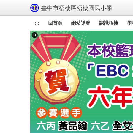
跳
臺中市梧棲區梧棲國民小學
到
主
:::
回首頁
網站導覽
認識梧棲
學
要
內
容
區