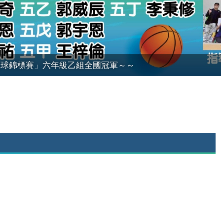
學籃球錦標賽」六年級乙組全國冠軍～～